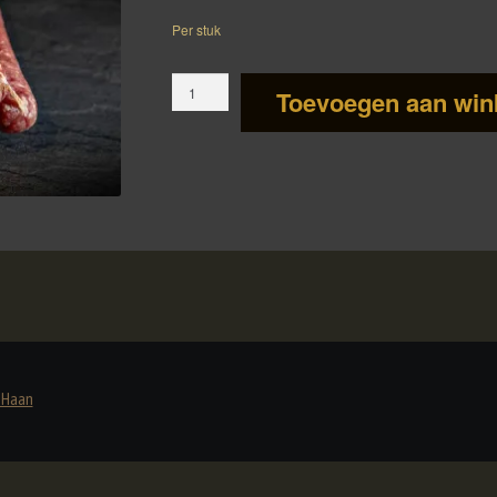
Per stuk
Borrelworstje
Toevoegen aan win
aantal
e Haan