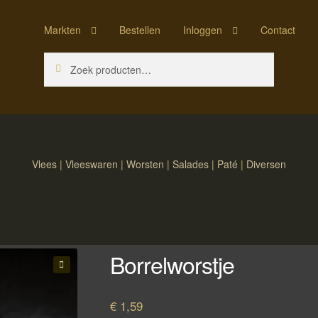
Markten
Bestellen
Inloggen
Contact
Zoeken
Zoeken
naar:
Vlees
|
Vleeswaren
|
Worsten
|
Salades
|
Paté
|
Diversen
Borrelworstje
🔍
€
1,59