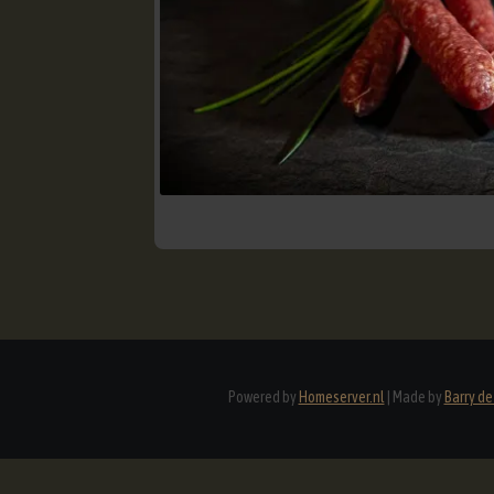
Powered by
Homeserver.nl
|
Made by
Barry d