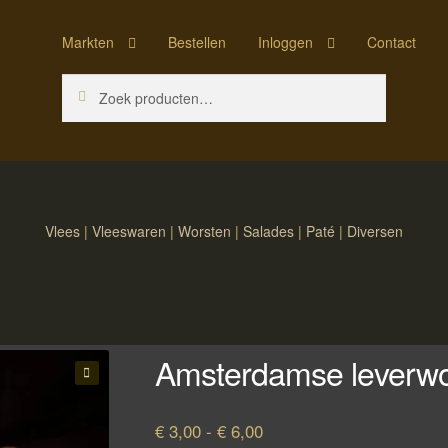
Markten
Bestellen
Inloggen
Contact
Zoeken
Zoeken
naar:
Vlees
|
Vleeswaren
|
Worsten
|
Salades
|
Paté
|
Diversen
Amsterdamse leverwo
🔍
Prijsklasse:
€
3,00
-
€
6,00