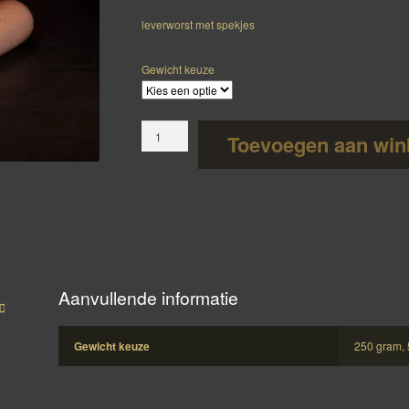
€ 3,00
tot
leverworst met spekjes
€ 6,00
Gewicht keuze
Amsterdamse
Toevoegen aan win
leverworst
aantal
Aanvullende informatie
Gewicht keuze
250 gram,