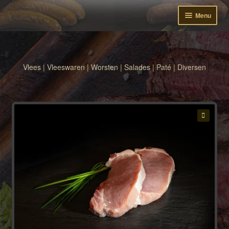
Menu
Subme
Markten
uitvou
Bestellen
Vlees
|
Vleeswaren
|
Worsten
|
Salades
|
Paté
|
Diversen
Winkelwagen
Week aanbiedingen
Subme
Inloggen
🔍
uitvou
Contact