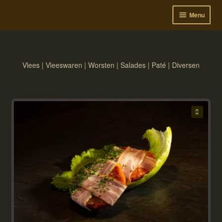
Menu
Subme
Markten
uitvou
Bestellen
Vlees
|
Vleeswaren
|
Worsten
|
Salades
|
Paté
|
Diversen
Winkelwagen
Week aanbiedingen
Subme
Inloggen
🔍
uitvou
Contact