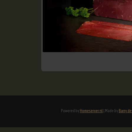
Powered by
Homeserver.nl
|
Made by
Barry d