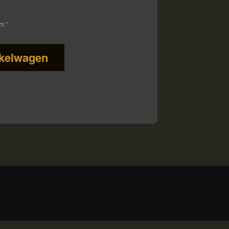
am.
“
kelwagen