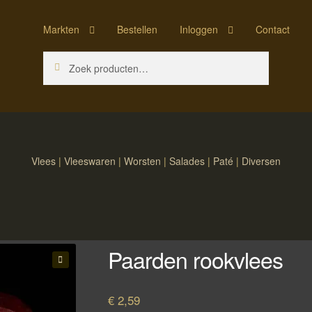
Markten
Bestellen
Inloggen
Contact
Zoeken
Zoeken
naar:
Vlees
|
Vleeswaren
|
Worsten
|
Salades
|
Paté
|
Diversen
Paarden rookvlees
🔍
€
2,59